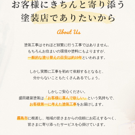
塗装工事はそれほど頻繁に行う工事ではありません。
もちろんお住まいの環境や塗料にもよりますが、
一般的な塗り替えの目安は約10年
といわれます。
しかし実際に工事を初めて依頼するとなると、
分からないこともたくさんあるでしょう。
しかしご安心ください。
盛田建築塗装は
「お客様に喜んで欲しい」
という気持ちで、
お客様第一に考えた塗装工事
をお届けします。
霧島市
に根差し、地域の皆さまからの信頼にお応えするべく、
皆さまに寄り添ったサービスを心掛けています。